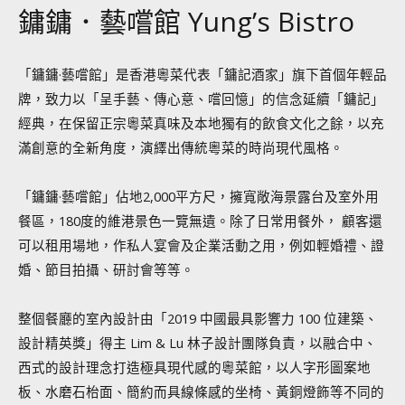
鏞鏞．藝嚐館 Yung’s Bistro
「鏞鏞·藝嚐館」是香港粵菜代表「鏞記酒家」旗下首個年輕品
牌，致力以「呈手藝、傳心意、嚐回憶」的信念延續「鏞記」
經典，在保留正宗粵菜真味及本地獨有的飲食文化之餘，以充
滿創意的全新角度，演繹出傳統粵菜的時尚現代風格。
「鏞鏞·藝嚐館」佔地2,000平方尺，擁寬敞海景露台及室外用
餐區，180度的維港景色一覽無遺。除了日常用餐外， 顧客還
可以租用場地，作私人宴會及企業活動之用，例如輕婚禮、證
婚、節目拍攝、研討會等等。
整個餐廳的室內設計由「2019 中國最具影響力 100 位建築、
設計精英獎」得主 Lim & Lu 林子設計團隊負責，以融合中、
西式的設計理念打造極具現代感的粵菜館，以人字形圖案地
板、水磨石枱面、簡約而具線條感的坐椅、黃銅燈飾等不同的