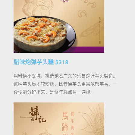
腊味炮弹芋头糕 $318​
用料绝不妥协，挑选驰名广东的乐昌炮弹芋头製造。
这种芋头质地较粉糯，比普通芋头更富浓郁芋香，一
食便能分辨出来，是贺年糕点另一选择。