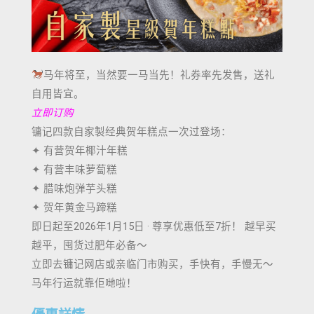
马年将至，当然要一马当先！礼券率先发售，送礼
自用皆宜。
立即订购
镛记四款自家製经典贺年糕点一次过登场：
✦ 有营贺年椰汁年糕
✦ 有营丰味萝蔔糕
✦ 腊味炮弹芋头糕
✦ 贺年黄金马蹄糕
即日起至2026年1月15日 · 尊享优惠低至7折！ 越早买
越平，囤货过肥年必备～
立即去镛记网店或亲临门市购买，手快有，手慢无～
马年行运就靠佢哋啦！