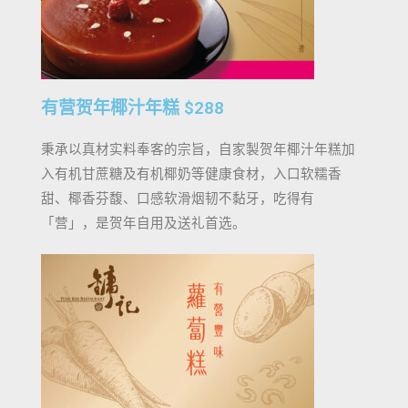
有营贺年椰汁年糕 $288
秉承以真材实料奉客的宗旨，自家製贺年椰汁年糕加
入有机甘蔗糖及有机椰奶等健康食材，入口软糯香
甜、椰香芬馥、口感软滑烟韧不黏牙，吃得有
「营」，是贺年自用及送礼首选。