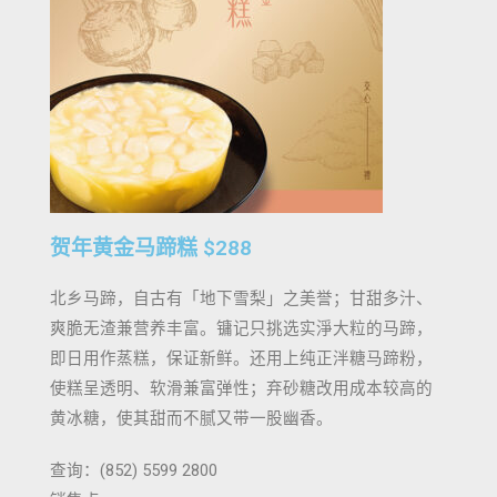
贺年黄金马蹄糕 $288​
北乡马蹄，自古有「地下雪梨」之美誉；甘甜多汁、
爽脆无渣兼营养丰富。镛记只挑选实淨大粒的马蹄，
即日用作蒸糕，保证新鲜。还用上纯正泮糖马蹄粉，
使糕呈透明、软滑兼富弹性；弃砂糖改用成本较高的
黄冰糖，使其甜而不腻又带一股幽香。
查询：(852) 5599 2800