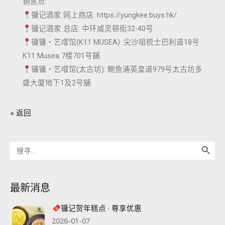
销售点:
镛记酒家 网上商店: https://yungkee.buys.hk/
镛记酒家 总店: 中环威灵顿街32-40号
镛镛‧艺嚐馆(K11 MUSEA): 尖沙咀梳士巴利道18号
K11 Musea 7楼701号舖
镛镛‧艺嚐馆(太古坊): 鰂鱼涌英皇道979号太古坊多
盛大厦地下1及2号舖
« 返回
搜索按钮
Search
for:
最新消息
镛记贺年糕点 · 尊享优惠
2026-01-07