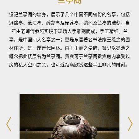
镛记兰亭阁的墙身，展示了几个中国不同省份的名亭，包括
冠熬亭、沧浪亭、醉翁亭及瑞莲亭、鹅池及兰亭的雕刻。当
年由老师傅参照实境于现场人手雕刻而成，手工精细。兰
亭，是中国四大名亭之一；更是东晋著名书法家王羲之的园
林住所，是一座晋代园林。由于王羲之爱鹅，镛记以鹅池之
概念把此楼层名为兰亭阁。贵宾可于兰亭阁贵宾房内享受包
房的私人空间之余，也可近距离欣赏这些手工非凡的雕刻。