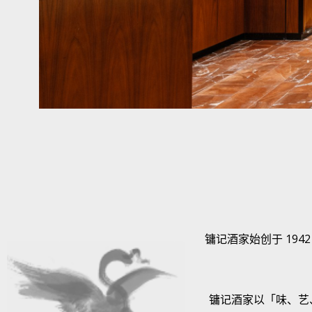
镛记酒家始创于 19
镛记酒家以「味、艺