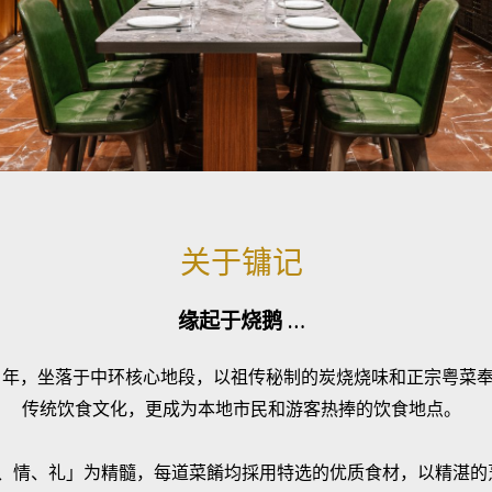
关于镛记
缘起于烧鹅 …
42 年，坐落于中环核心地段，以祖传秘制的炭烧烧味和正宗粤菜
传统饮食文化，更成为本地市民和游客热捧的饮食地点。
、情、礼」为精髓，每道菜餚均採用特选的优质食材，以精湛的