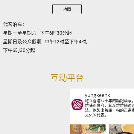
地图
代客泊车：
星期一至星期六 : 下午6时30分起
星期日及公众假期 : 中午12时至下午4时;
下午6时30分起
互动平台
yungkeehk
屹立香港八十年的鏞記酒家
燒味的食府，其炭燒燒鵝遠
法，炮製出首屈一指的正宗
文化的代表。