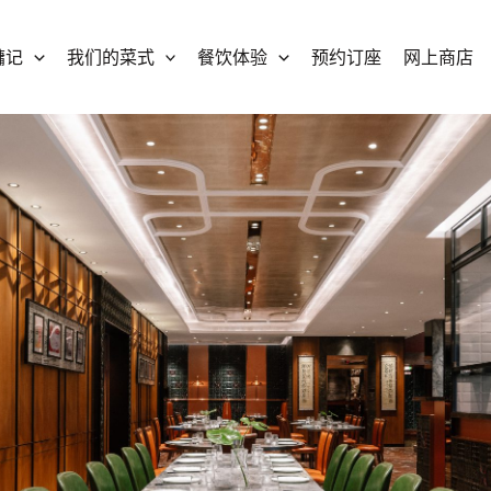
镛记
我们的菜式
餐饮体验
预约订座
网上商店