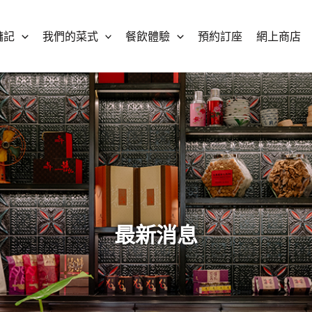
鏞記
我們的菜式
餐飲體驗
預約訂座
網上商店
最新消息