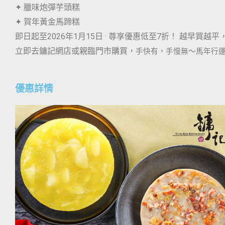
✦ 臘味炮彈芋頭糕
✦ 賀年黃金馬蹄糕
即日起至2026年1月15日 · 尊享優惠低至7折！ 越早買越
立即去鏞記網店或親臨門市購買，
手快有，手慢無～馬年行
優惠詳情