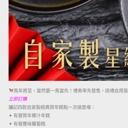
馬年將至，當然要一馬當先！禮券率先發售，送禮自用
立即訂購
鏞記四款自家製經典賀年糕點一次過登場：
✦ 有營賀年椰汁年糕
✦ 有營豐味蘿蔔糕