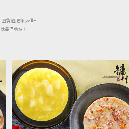
平，囤貨過肥年必備～
運就靠佢哋啦！