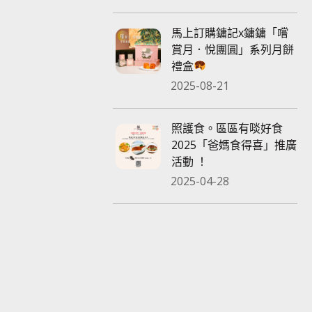
馬上訂購鏞記x鏞鏞「嚐
賞月．悅團圓」系列月餅
禮盒
2025-08-21
照護食。區區有啖好食
2025「爸媽食得喜」推廣
活動 ！
2025-04-28