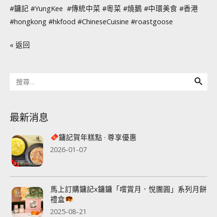
#鏞記
#YungKee
#傳統中菜
#粵菜
#燒鵝
#中環美食
#香港
#hongkong
#hkfood
#ChineseCuisine
#roastgoose
« 返回
Search Button
Search
for:
最新消息
鏞記賀年糕點 · 尊享優惠
2026-01-07
馬上訂購鏞記x鏞鏞「嚐賞月．悅團圓」系列月餅
禮盒
2025-08-21