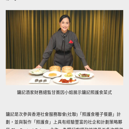
鏞記酒家財務總監甘蕎因小姐展示鏞記照護食菜式
鏞記是次參與香港社會服務聯會(社聯)「照護食種子餐廳」計
劃，並與製作「照護食」上具有經驗豐富的社企和計劃策略夥