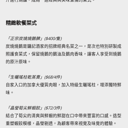
精緻軟餐
菜式
「正宗炭燒燒鵝髀」
($400/隻)
炭燒燒鵝是鏞記酒家的招牌經典名菜之一，是次也特別研製成
照護食菜式，保留燒鵝的鵝油及鵝肉香味，讓客人享受到燒鵝
的原汁原味。
「生曬瑤柱乾蒸賣」
($68/4件)
自家入口的加拿大優質肉眼，加入特級生曬瑤柱，增添獨特鮮
味。
「晶瑩筍尖鮮蝦餃」
($72/3件)
結合了筍尖的清爽與鮮蝦的鮮甜在口中帶來豐富的口感。造型
重塑蝦餃模樣，晶瑩剔透，為顧客帶來視覺及味覺的體驗。