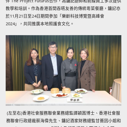
伴 The Project Futurus合作，為鏞記廚師和前線員工多次提供
教學和培訓。作為香港首間吞嚥友善的傳統粵菜餐廳，鏞記亦
於11月21日至24日期間參加「樂齡科技博覽暨高峰會
2024」，共同推廣本地照護食文化。
(左至右)香港社會服務聯會業務總監譚穎茜博士、香港社會服
務聯會行政總裁蔡海偉先生、鏞記酒家財務總監甘蕎因小姐和