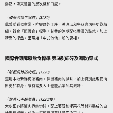
鮮奶，帶來豐富的層次感和口感。
「豉蒜涼瓜牛冧肉」
($280)
此菜式看似家常，唯需額外工序，將涼瓜和牛冧肉切得更為精
細，符合「照護食」標準。甘香的涼瓜配搭香濃的豉蒜，加上
精緻的擺盤，呈現如「中式他他」般的賣相。
國際吞嚥障礙飲食標準 第5級(細碎及濕軟)菜式
「鹹蛋馬蹄蒸肉餅」
($220)
選用本地新鮮梅頭豬肉，保留豬肉的鮮味，加上特別處理使肉
餅更加軟身，讓有需要人士也能品嚐到其滋味。
「懷舊巧手釀蟹蓋」
($220/隻)
大廚細心將蟹肉拆絲切碎，配上薯蓉和椰菜花等材料製成的白
汁進行焗釀，成為一道經典與美味兼備的菜式。