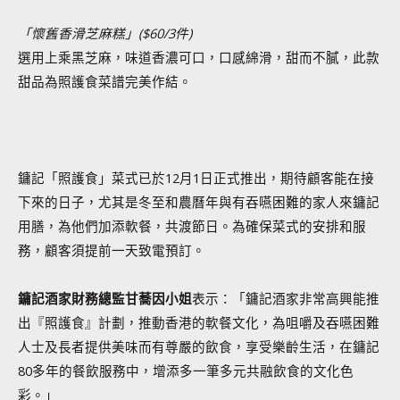
「懷舊香滑芝麻糕」
($60/3件)
選用上乘黑芝麻，味道香濃可口，口感綿滑，甜而不膩，此款
甜品為照護食菜譜完美作結。
鏞記「照護食」菜式已於12月1日正式推出，期待顧客能在接
下來的日子，尤其是冬至和農曆年與有吞嚥困難的家人來鏞記
用膳，為他們加添軟餐，共渡節日。為確保菜式的安排和服
務，顧客須提前一天致電預訂。
鏞記酒家財務總監甘蕎因小姐
表示：「鏞記酒家非常高興能推
出『照護食』計劃，推動香港的軟餐文化，為咀嚼及吞嚥困難
人士及長者提供美味而有尊嚴的飲食，享受樂齡生活，在鏞記
80多年的餐飲服務中，增添多一筆多元共融飲食的文化色
彩。」