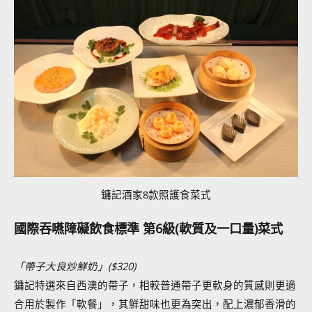
鏞記酒家8款照護食菜式
國際吞嚥障礙飲食標準 第6級(軟質及一口量)菜式
「帶子大良炒鮮奶」
($320
)
鏞記特選來自西澳的帶子，相較普通帶子更軟身的質感則更適
合用於製作「軟餐」，其鮮甜味也更為突出，配上濃郁香滑的