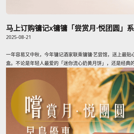
马上订购镛记x镛镛「尝赏月·悦团圆」
2025-08-21
一年容易又中秋，今年镛记酒家联乘镛镛·艺尝馆，送上最贴
盒。不论是年轻人最爱的「迷你流心奶黄月饼」，还是经典