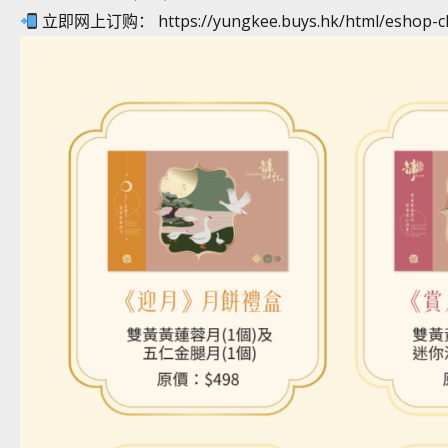
立即网上订购：
https://yungkee.buys.hk/html/eshop-