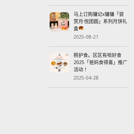
马上订购镛记x镛镛「尝
赏月·悦团圆」系列月饼礼
盒
2025-08-21
照护食。区区有啖好食
2025「爸妈食得喜」推广
活动 ！
2025-04-28