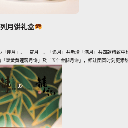
系列月饼礼盒
心「迎月」、「赏月」、「追月」并新增「满月」共四款精致中
的「双黄黄莲蓉月饼」及「五仁金腿月饼」，都让团圆时刻更添