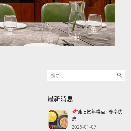
搜索按钮
Search
for:
最新消息
镛记贺年糕点 · 尊享优
惠
2026-01-07