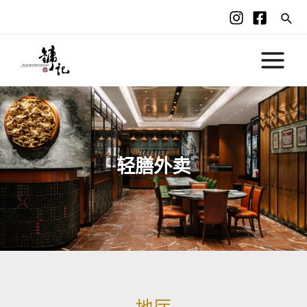
轻膳外卖
地厅​