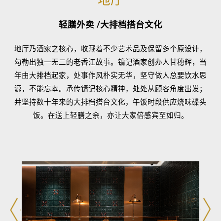
轻膳外卖 /大排档搭台文化
地厅乃酒家之核心，收藏着不少艺术品及保留多个原设计，
勾勒出独一无二的老香江故事。镛记酒家创办人甘穗辉，当
年由大排档起家，处事作风朴实无华，坚守做人总要饮水思
源，不能忘本。承传镛记核心精神，处处从顾客角度出发；
并坚持数十年来的大排档搭台文化，午饭时段供应烧味碟头
饭。在送上轻膳之余，亦让大家倍感宾至如归。