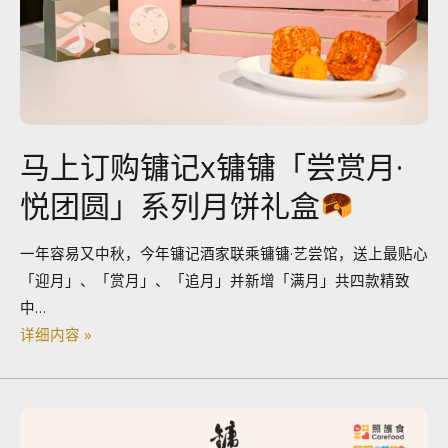
马上订购镛记x镛镛「尝赏月·
悦团圆」系列月饼礼盒
一年容易又中秋，今年镛记酒家联乘镛镛·艺尝馆，送上最贴心
「迎月」、「赏月」、「追月」并新增「满月」共四款精致
中…
详细内容 »