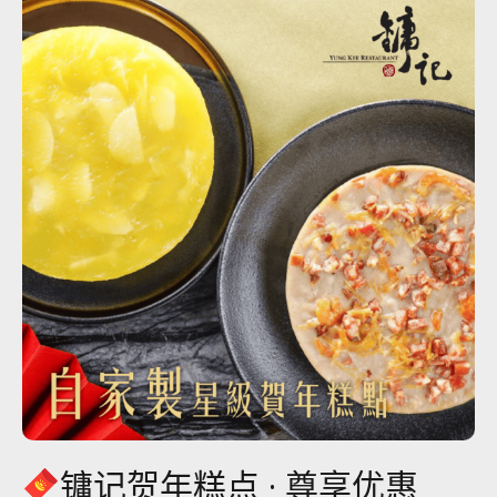
镛记贺年糕点 · 尊享优惠