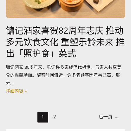
镛记酒家喜贺82周年志庆 推动
多元饮食文化 重塑乐龄未来 推
出「照护食」菜式
镛记酒家 80多年来，见证许多家族代代相传，与家人共享美
食的温馨场面。随着时间流逝，许多老顾客因年事已高，部
分…
详细内容 »
1
2
后一页
→
搜索按钮
Search